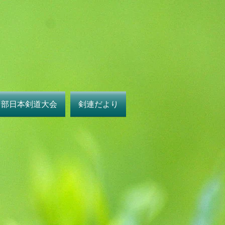
中部日本剣道大会
剣連だより