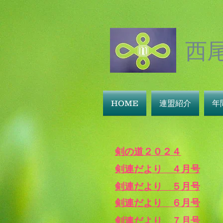
西
HOME
連盟紹介
年
​剣の道２０２４
剣連だより ４月号
剣連だより ５月号
剣連だより ６月号
剣連だより ７月号