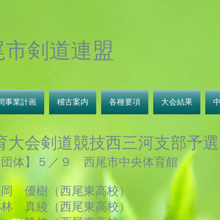
尾市剣道連盟
間事業計画
稽古案内
各種要項
大会結果
育大会剣道競技西三河支部予選
【団体】５／９ 西尾市中央体育館
福岡 優樹（西尾東高校）
小林 真綾（西尾東高校）