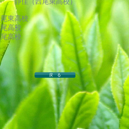
佳（西尾東高校）
西尾東高校
高校
西尾高校
戻 る