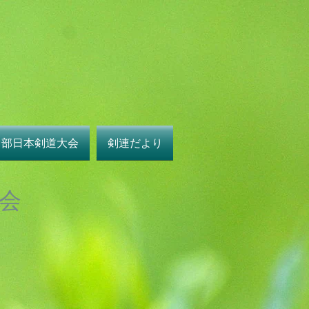
中部日本剣道大会
剣連だより
会