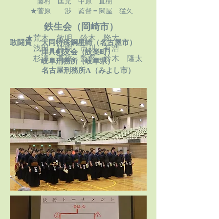
藤村 匡児 中原 直樹
★菅原 渉
監督＝関屋 猛久
鉄生会（岡崎市）
★荒木 敏明 鈴木 隆太
敢闘賞 大同特殊鋼星崎（名古屋市）
浅田 祐樹 市川 有浩
津具剣友会（設楽町）
杉澤 高政
監督＝鈴木 隆太
岐阜刑務所（岐阜県）
名古屋刑務所A（みよし市）