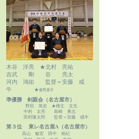
木谷 洋亮 ★北村 亮祐
吉武 剛 谷 亮太
河内 鴻佑
監督＝安藤 戒
牛
★
優秀選手
準優勝 剣親会（名古屋市）
野田 篤史 ★権丈 文生
中村 太亮
島崎 勇志
田村隆太郎 監督＝安藤 戒牛
第３位 東レ名古屋A（名古屋市）
高山 敏宏 田中 裕紀